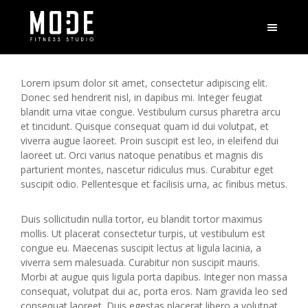
Lorem ipsum dolor sit amet, consectetur adipiscing elit.
Donec sed hendrerit nisl, in dapibus mi. Integer feugiat
blandit urna vitae congue. Vestibulum cursus pharetra arcu
et tincidunt. Quisque consequat quam id dui volutpat, et
viverra augue laoreet. Proin suscipit est leo, in eleifend dui
laoreet ut. Orci varius natoque penatibus et magnis dis
parturient montes, nascetur ridiculus mus. Curabitur eget
suscipit odio. Pellentesque et facilisis urna, ac finibus metus.
Duis sollicitudin nulla tortor, eu blandit tortor maximus
mollis. Ut placerat consectetur turpis, ut vestibulum est
congue eu. Maecenas suscipit lectus at ligula lacinia, a
viverra sem malesuada. Curabitur non suscipit mauris.
Morbi at augue quis ligula porta dapibus. Integer non massa
consequat, volutpat dui ac, porta eros. Nam gravida leo sed
consequat laoreet. Duis egestas placerat libero a volutpat.